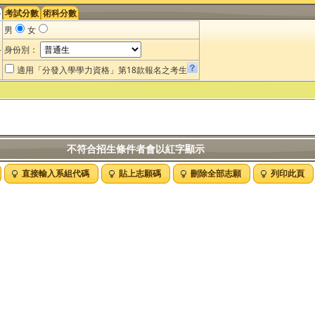
料
考試分數
術科分數
男
女
料
身份別：
適用「分發入學學力資格」第18款報名之考生
不符合招生條件者會以紅字顯示
刪除志願請點滑鼠左鍵兩下
直接輸入系組代碼
貼上志願碼
刪除全部志願
列印此頁
可以複製「產生志願碼」內容，以便於登記分發志願系統貼上使用
移動志願順序用滑鼠拖曳即可